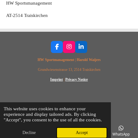
HW Sportsmanagement
AT-2514 Traiskirchen
F
I
L
a
n
i
HW Sportmanagement
|
Harold Waijers
c
s
n
e
t
k
Grundwiesenstrasse 13, 2514 Traiskirchen
b
a
e
o
g
d
Imprint
|
Privacy Notice
o
r
I
k
a
n
m
© 2025 HW SPORTSMANAGEMENT
This website uses cookies to enhance your
experience and display tailored ads. By clicking
"Accept", you consent to the use of all the cookies.
Decline
Accept
Email
Phone
Map
Facebook
WhatsApp